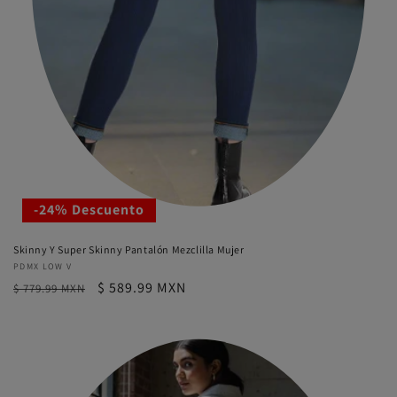
-24% Descuento
Skinny Y Super Skinny Pantalón Mezclilla Mujer
Proveedor:
PDMX LOW V
Precio
Precio
$ 589.99 MXN
$ 779.99 MXN
habitual
de
oferta