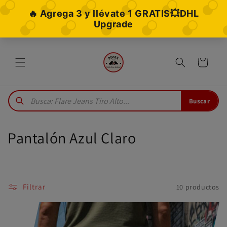
Ir
directamente
al contenido
Carrito
Buscar
C
Pantalón Azul Claro
o
l
Filtrar
10 productos
e
c