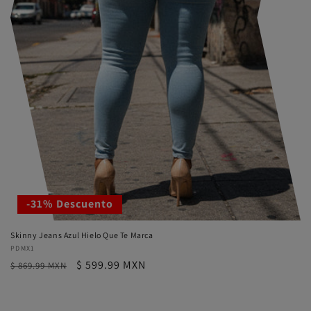
-31% Descuento
Skinny Jeans Azul Hielo Que Te Marca
Proveedor:
PDMX1
Precio
Precio
$ 599.99 MXN
$ 869.99 MXN
habitual
de
oferta