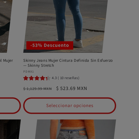
-53% Descuento
l Mujer
Skinny Jeans Mujer Cintura Definida Sin Esfuerzo
— Skinny Stretch
Proveedor:
PDMX1
4.3 ( 10 reseñas)
Precio
Precio
$ 523.69 MXN
$ 1,129.99 MXN
habitual
de
oferta
Seleccionar opciones