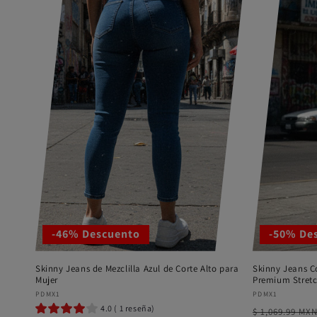
-46% Descuento
-50% De
Skinny Jeans de Mezclilla Azul de Corte Alto para
Skinny Jeans C
Mujer
Premium Stretc
Proveedor:
Proveedor:
PDMX1
PDMX1
4.0 ( 1 reseña)
Precio
$ 1,069.99 MX