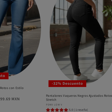
nto
-32% Descuento
otos con Estilo
Pantalones Vaqueros Negros Ajustados Roto
ecio
599.69 MXN
Stretch
Proveedor:
PDMX LOW V
5.0 ( 1 reseña)
erta