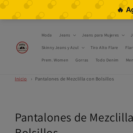
Ir
directamente
al contenido
Moda
Jeans
Jeans para Mujeres
J
Skinny Jeans y Azul
Tiro Alto Flare
Fla
Prem. Women
Gorras
Todo Denim
Men
Inicio
›
Pantalones de Mezclilla con Bolsillos
C
Pantalones de Mezclill
o
Bolsillos