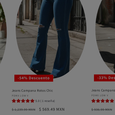
-33% De
-54% Descuento
Jeans Campana
Jeans Campana Rotos Chic
Proveedor:
Proveedor:
PDMX LOW V
PDMX LOW V
s
5.0 ( 1 reseña)
Precio
Precio
Precio
$ 569.49 MXN
$ 936.99 MXN
$ 1,239.99 MXN