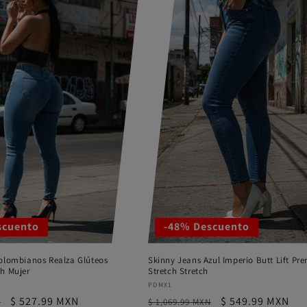
scuento
-48% Descuento
olombianos Realza Glúteos
Skinny Jeans Azul Imperio Butt Lift P
h Mujer
Stretch Stretch
Proveedor:
PDMX1
Precio
$ 527.99 MXN
Precio
Precio
$ 549.99 MXN
N
$ 1,069.99 MXN