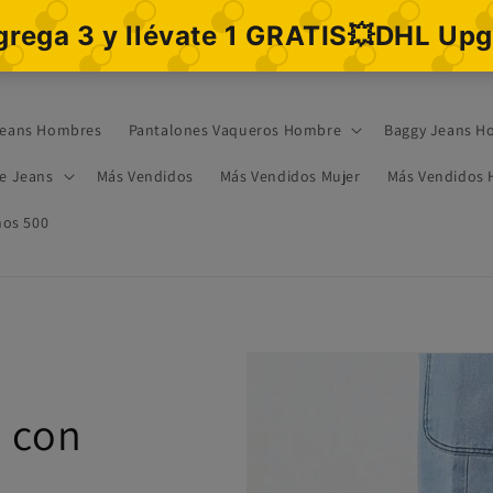
eans Hombres
Pantalones Vaqueros Hombre
Baggy Jeans H
re Jeans
Más Vendidos
Más Vendidos Mujer
Más Vendidos
os 500
a con