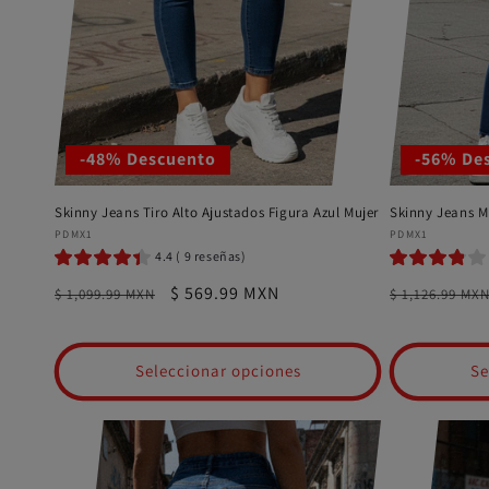
-48% Descuento
-56% De
Skinny Jeans Tiro Alto Ajustados Figura Azul Mujer
Skinny Jeans Mu
Proveedor:
Proveedor:
PDMX1
PDMX1
4.4 ( 9 reseñas)
Precio
Precio
$ 569.99 MXN
Precio
$ 1,099.99 MXN
$ 1,126.99 MX
habitual
de
habitual
oferta
Seleccionar opciones
Se