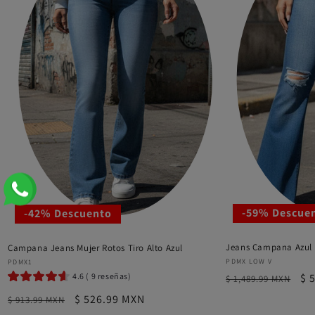
-59% Descue
-42% Descuento
Jeans Campana Azul R
Campana Jeans Mujer Rotos Tiro Alto Azul
Proveedor:
Proveedor:
PDMX LOW V
PDMX1
4.6 ( 9 reseñas)
Precio
Pr
$ 
$ 1,489.99 MXN
habitual
de
Precio
Precio
$ 526.99 MXN
$ 913.99 MXN
of