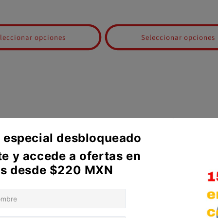
de
habitual
de
oferta
oferta
leccionar opciones
Seleccionar opciones