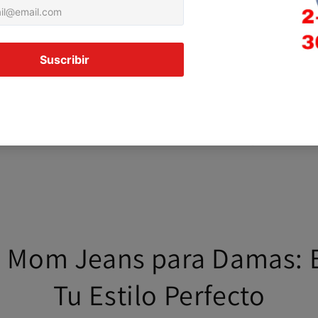
de Mom Jeans para Damas: 
Tu Estilo Perfecto