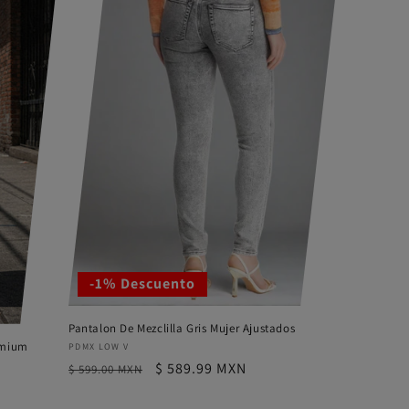
-1% Descuento
Pantalon De Mezclilla Gris Mujer Ajustados
remium
Proveedor:
PDMX LOW V
Precio
Precio
$ 589.99 MXN
$ 599.00 MXN
habitual
de