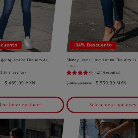
scuento
-34% Descuento
jer Ajustados Tiro Alto Azul
Skinny Jeans Curva Latina Tiro Alto Azu
Proveedor:
PDMX1
3.9 ( 8 reseñas)
4.2 ( 6 reseñas)
Precio
$ 489.99 MXN
Precio
Precio
$ 569.99 MXN
N
$ 869.59 MXN
de
habitual
de
oferta
oferta
leccionar opciones
Seleccionar opciones