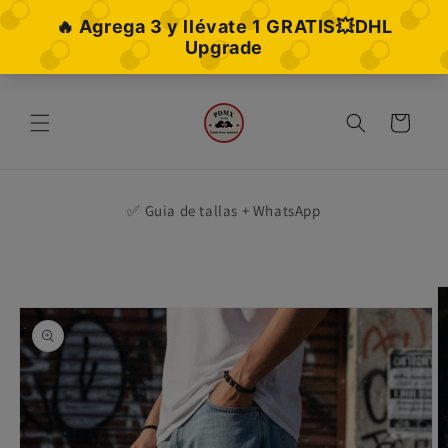
Ir
directamente
al contenido
Carrito
✅ Guia de tallas + WhatsApp
Ir
directamente
a la
información
del producto