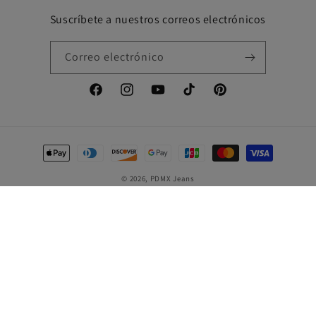
Suscríbete a nuestros correos electrónicos
Correo electrónico
Facebook
Instagram
YouTube
TikTok
Pinterest
Formas
de
© 2026,
PDMX Jeans
pago
Hipodromo De La Condesa C.P, Calle Gral. Francisco Murguía 30, Colonia, Cuauhtémoc,
06170 Ciudad de México, CDMX, México
+52 56 4386 6656
También nos encuentras en
MercadoLibre
y
Amazon
México
🇲🇽
Política de reembolso
Política de privacidad
Términos del servicio