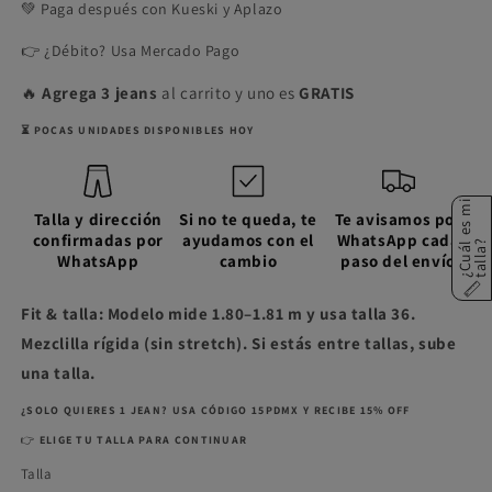
💚 Paga después con Kueski y Aplazo
👉 ¿Débito? Usa Mercado Pago
🔥
Agrega 3 jeans
al carrito y uno es
GRATIS
⏳ POCAS UNIDADES DISPONIBLES HOY
¿
C
u
á
e
s
m
i
t
a
l
l
a
Talla y dirección
Si no te queda, te
Te avisamos por
confirmadas por
ayudamos con el
WhatsApp cada
l
?
WhatsApp
cambio
paso del envío
Fit & talla: Modelo mide 1.80–1.81 m y usa talla 36.
Mezclilla rígida (sin stretch). Si estás entre tallas, sube
una talla.
¿SOLO QUIERES 1 JEAN? USA CÓDIGO 15PDMX Y RECIBE 15% OFF
👉
ELIGE TU TALLA PARA CONTINUAR
Talla