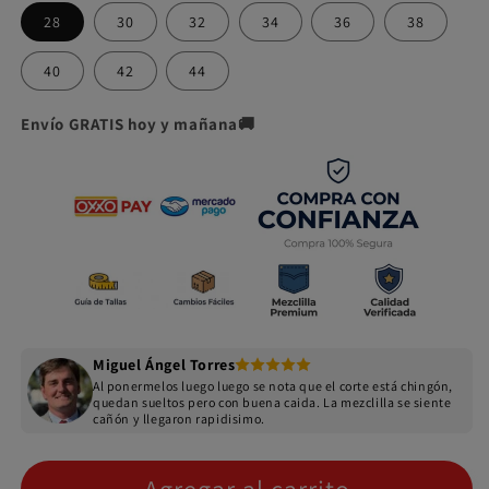
28
30
32
34
36
38
40
42
44
Envío GRATIS hoy y mañana🚚
Miguel Ángel Torres
Al ponermelos luego luego se nota que el corte está chingón,
quedan sueltos pero con buena caida. La mezclilla se siente
cañón y llegaron rapidisimo.