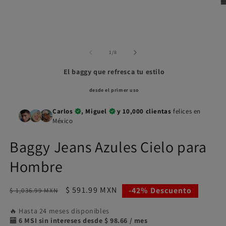
elemento
Ab
multimedia
e
1
m
en
2
una
e
ventana
u
modal
de
1
/
8
v
m
El baggy que refresca tu estilo
desde el primer uso
Carlos
, Miguel
y 10,000 clientas
felices en
México
Baggy Jeans Azules Cielo para
Hombre
Precio
Precio
$ 591.99 MXN
-42% Descuento
$ 1,036.99 MXN
habitual
de
🔥 Hasta 24 meses disponibles
oferta
🏧
6 MSI sin intereses desde $ 98.66 / mes