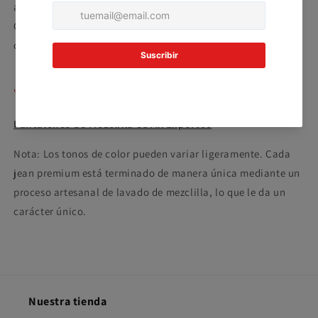
En tu cuenta de Mercado Pago,
elige
artículo de moda, son una declaración de estilo personal.
2
la cantidad de meses
y confirma.
Conviértelos en el centro de tu vestuario y siente la
Paga mes a mes
con saldo disponible,
3
débito u otros medios.
diferencia en calidad y diseño que ofrecemos.
Crédito sujeto a aprobación.
¿Tienes dudas? Consulta nuestra
Ayuda.
Compartir
Pantalones De Mezclilla CDMX Expertos
Nota: Los tonos de color pueden variar ligeramente. Cada
jean premium está terminado de manera única mediante un
proceso artesanal de lavado de mezclilla, lo que le da un
carácter único.
Nuestra tienda