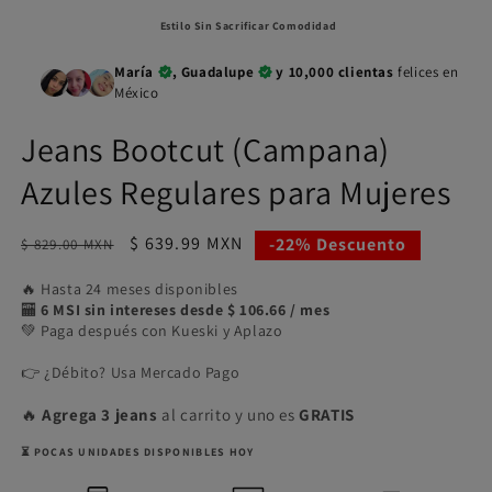
v
ventana
m
modal
Estilo Sin Sacrificar Comodidad
María
, Guadalupe
y 10,000 clientas
felices en
México
Jeans Bootcut (Campana)
Azules Regulares para Mujeres
Precio
Precio
$ 639.99 MXN
-22% Descuento
$ 829.00 MXN
habitual
de
🔥 Hasta 24 meses disponibles
oferta
🏧
6 MSI sin intereses desde $ 106.66 / mes
💚 Paga después con Kueski y Aplazo
👉 ¿Débito? Usa Mercado Pago
🔥
Agrega 3 jeans
al carrito y uno es
GRATIS
⏳ POCAS UNIDADES DISPONIBLES HOY