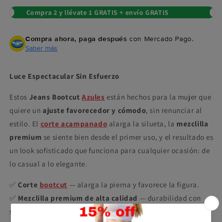
Compra 2 y llévate 1 GRATIS + envío GRATIS
Compra ahora, paga después
con Mercado Pago.
Saber más
Luce Espectacular Sin Esfuerzo
Estos
Jeans Bootcut
Azules
están hechos para la mujer que
quiere un
ajuste favorecedor y cómodo
, sin renunciar al
estilo. El
corte acampanado
alarga la silueta, la
mezclilla
premium
se siente bien desde el primer uso, y el resultado es
un look sofisticado que funciona para cualquier ocasión: de
lo casual a lo elegante.
✅
Corte
bootcut
— alarga la pierna y favorece la figura.
✅
Mezclilla premium de alta calidad
— durabilidad con
suavidad.