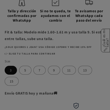
Talla y dirección
Si no te queda, te
Te avisamos por
confirmadas por
ayudamos con el
WhatsApp cada
WhatsApp
cambio
paso del envío
¿
C
u
á
e
s
m
i
t
a
l
l
a
Fit & talla: Modelo mide 1.60–1.61 m y usa talla 9. Si estás
entre tallas, sube una talla.
l
?
¿SOLO QUIERES 1 JEAN? USA CÓDIGO 15PDMX Y RECIBE 15% OFF
👉
ELIGE TU TALLA PARA CONTINUAR
Size
3
5
7
9
11
13
15
Envío GRATIS hoy y mañana🚚