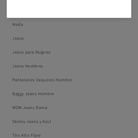
¿Tienes dudas? Consulta nuestra
Ayuda.
Nuestra tienda
Moda
Jeans
Jeans para Mujeres
Jeans Hombres
Pantalones Vaqueros Hombre
Baggy Jeans Hombre
MOM Jeans Dama
Skinny Jeans y Azul
Tiro Alto Flare