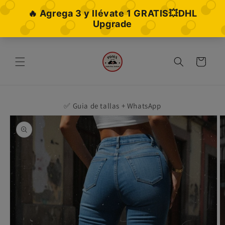
Ir
directamente
al contenido
Carrito
✅ Guia de tallas + WhatsApp
Ir
directamente
a la
información
del producto