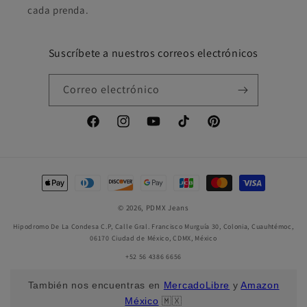
cada prenda.
Suscríbete a nuestros correos electrónicos
Correo electrónico
Facebook
Instagram
YouTube
TikTok
Pinterest
Formas
de
© 2026,
PDMX Jeans
pago
Hipodromo De La Condesa C.P, Calle Gral. Francisco Murguía 30, Colonia, Cuauhtémoc,
06170 Ciudad de México, CDMX, México
+52 56 4386 6656
También nos encuentras en
MercadoLibre
y
Amazon
México
🇲🇽