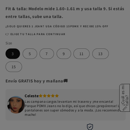
Fit & talla: Modelo mide 1.60–1.61 m y usa talla 9. Si estás
entre tallas, sube una talla.
¿SOLO QUIERES 1 JEAN? USA CÓDIGO 15PDMX Y RECIBE 15% OFF
👉
ELIGE TU TALLA PARA CONTINUAR
Size
3
5
7
9
11
13
15
Envío GRATIS hoy y mañana🚚
¿
C
u
á
e
s
m
i
t
a
l
l
a
Celeste
l
?
Las campana cargos levantan mi trasero y ¡me encanta!
Porque PDMX Jeans no lo dijo, así que chicas ¡prepárense! Los
pantalones son super cómodos y a la moda. ¡Los recomiendo
mucho!