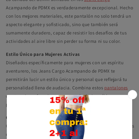
Acampando de PDMX es verdaderamente excepcional. Hecho
con los mejores materiales, este pantalón no solo tendrá un
aspecto elegante y sofisticado, sino que también será
sumamente duradero, capaz de resistir los desafíos de tus
actividades al aire libre sin perder su forma ni su color.
Estilo Único para Mujeres Activas
Diseñados específicamente para mujeres con un espíritu
aventurero, los Jeans Cargo Acampando de PDMX te
permitirán lucir un estilo único y personal que reflejará tu
personalidad llena de audacia. Combina estos
pantalones
con tus piezas favoritas para crear looks increíbles, ya sea
para una salida casual o una expedición emocionante.
Comodidad sin Límites
Gracias a su corte acampanado y su tela elástica, estos jeans
cargo acampando de PDMX te brindarán una comodidad sin