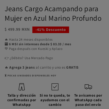
Jeans Cargo Acampando para
Mujer en Azul Marino Profundo
Precio
$ 499.99 MXN
-41% Descuento
de
🔥 Hasta 24 meses disponibles
oferta
🏧
6 MSI sin intereses desde $ 83.33 / mes
💚 Paga después con Kueski y Aplazo
👉 ¿Débito? Usa Mercado Pago
🔥
Agrega 3 jeans
al carrito y uno es
GRATIS
⏳ POCAS UNIDADES DISPONIBLES HOY
Talla y dirección
Si no te queda, te
Te avisamos por
confirmadas por
ayudamos con el
WhatsApp cada
WhatsApp
cambio
paso del envío