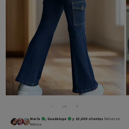
Ab
Abrir
e
elemento
m
multimedia
de
1
/
3
2
1
e
en
María
, Guadalupe
y 10,000 clientas
felices en
u
una
v
ventana
México
m
modal