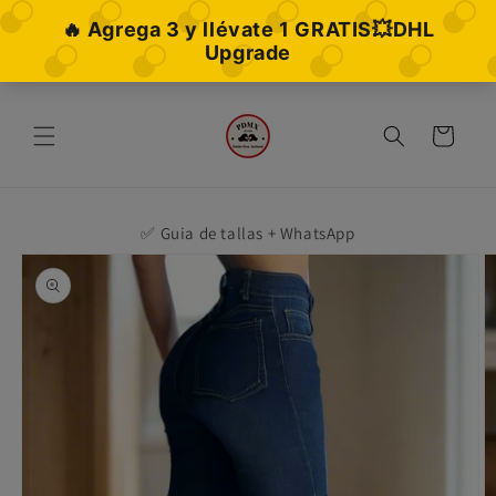
Ir
directamente
al contenido
Carrito
✅ Guia de tallas + WhatsApp
Ir
directamente
a la
información
del producto