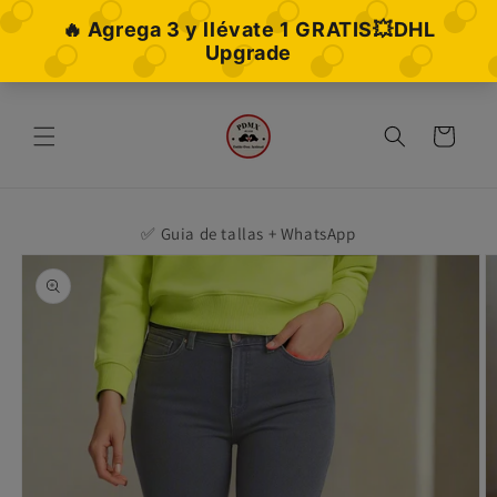
Ir
directamente
al contenido
Carrito
✅ Guia de tallas + WhatsApp
Ir
directamente
a la
información
del producto