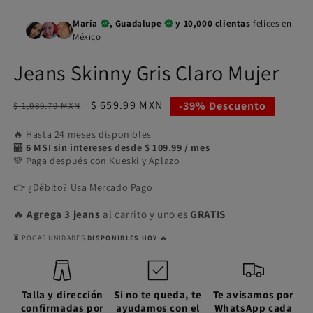
1
2
en
e
María
, Guadalupe
y 10,000 clientas
felices en
una
u
ventana
v
México
modal
m
Jeans Skinny Gris Claro Mujer
Precio
Precio
$ 659.99 MXN
-39% Descuento
$ 1,089.79 MXN
habitual
de
🔥 Hasta 24 meses disponibles
oferta
🏧
6 MSI sin intereses desde $ 109.99 / mes
💚 Paga después con Kueski y Aplazo
👉 ¿Débito? Usa Mercado Pago
🔥
Agrega 3 jeans
al carrito y uno es
GRATIS
⏳
POCAS UNIDADES
DISPONIBLES HOY
🔥
Talla y dirección
Si no te queda, te
Te avisamos por
confirmadas por
ayudamos con el
WhatsApp cada