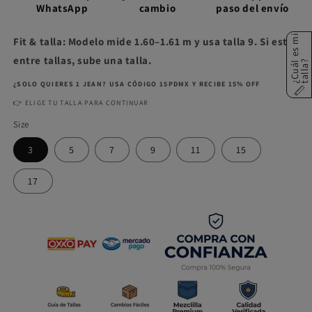
WhatsApp
cambio
paso del envío
¿
C
u
á
e
s
m
i
t
a
l
l
a
Fit & talla: Modelo mide 1.60–1.61 m y usa talla 9. Si estás
entre tallas, sube una talla.
l
?
¿SOLO QUIERES 1 JEAN? USA CÓDIGO 15PDMX Y RECIBE 15% OFF
👉 ELIGE TU TALLA PARA CONTINUAR
Size
3
5
7
9
11
15
17