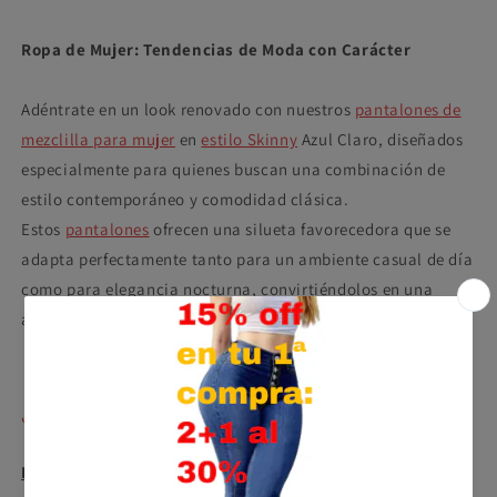
Ropa de Mujer: Tendencias de Moda con Carácter
Adéntrate en un look renovado con nuestros
pantalones de
mezclilla para mujer
en
estilo Skinny
Azul Claro, diseñados
especialmente para quienes buscan una combinación de
estilo contemporáneo y comodidad clásica.
Estos
pantalones
ofrecen una silueta favorecedora que se
adapta perfectamente tanto para un ambiente casual de día
como para elegancia nocturna, convirtiéndolos en una
adición versátil a tu armario.
Compartir
PDMX Jeans