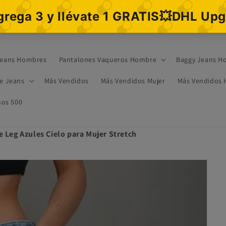
eans Hombres
Pantalones Vaqueros Hombre
Baggy Jeans H
re Jeans
Más Vendidos
Más Vendidos Mujer
Más Vendidos
os 500
 Leg Azules Cielo para Mujer Stretch