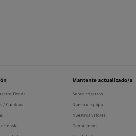
5
en
una
ventana
modal
ión
Mantente actualizado/a
uestra Tienda
Sobre nosotros
s / Cambios
Nuestro equipo
as
Nuestros valores
 de envío
Contáctenos