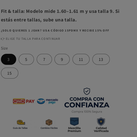
Fit & talla: Modelo mide 1.60–1.61 m y usa talla 9. Si
estás entre tallas, sube una talla.
¿SOLO QUIERES 1 JEAN? USA CÓDIGO 15PDMX Y RECIBE 15% OFF
👉 ELIGE TU TALLA PARA CONTINUAR
Size
3
5
7
9
11
13
15