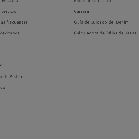
Privacidad
Email de Contacto
 Servicio
Carrera
ás frecuentes
Guía de Cuidado del Denim
Mexicanos
Calculadora de Tallas de Jeans
X
n de Pedido
ros