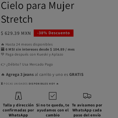
Cielo para Mujer
Stretch
Precio
$ 629.39 MXN
-38% Descuento
de
🔥 Hasta 24 meses disponibles
oferta
🏧
6 MSI sin intereses desde $ 104.89 / mes
💚 Paga después con Kueski y Aplazo
👉 ¿Débito? Usa Mercado Pago
🔥
Agrega 3 jeans
al carrito y uno es
GRATIS
⏳
POCAS UNIDADES
DISPONIBLES HOY
🔥
Talla y dirección
Si no te queda, te
Te avisamos por
confirmadas por
ayudamos con el
WhatsApp cada
WhatsApp
cambio
paso del envío