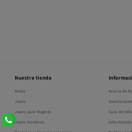
una
ventana
modal
Nuestra tienda
Informac
Moda
Acerca de N
Jeans
Devolucione
Jeans para Mujeres
Guia de tall
Jeans Hombres
Información