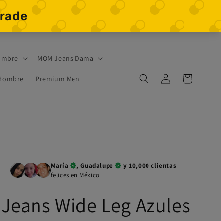
ombre
MOM Jeans Dama
Iniciar
Carrito
 Hombre
Premium Men
sesión
María
, Guadalupe
y 10,000 clientas
felices en México
Jeans Wide Leg Azules