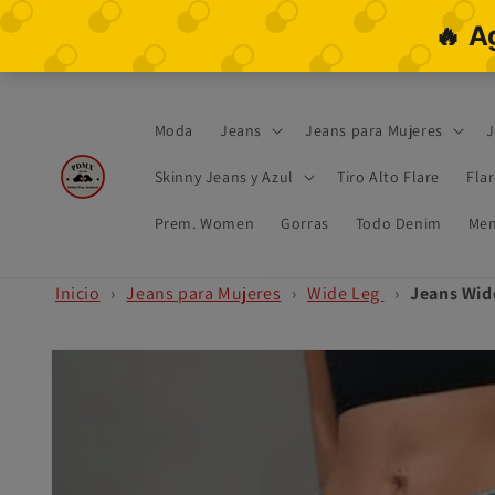
Ir
directamente
al contenido
Moda
Jeans
Jeans para Mujeres
J
Skinny Jeans y Azul
Tiro Alto Flare
Fla
Prem. Women
Gorras
Todo Denim
Men
Inicio
›
Jeans para Mujeres
›
Wide Leg
›
Jeans Wide
Ir
directamente
a la
información
del producto