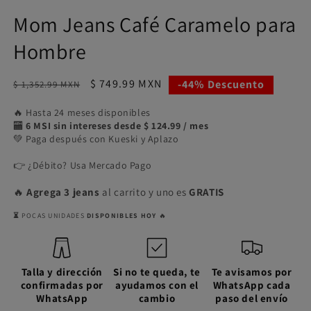
Mom Jeans Café Caramelo para
Hombre
Precio
Precio
$ 749.99 MXN
-44% Descuento
$ 1,352.99 MXN
habitual
de
🔥 Hasta 24 meses disponibles
oferta
🏧
6 MSI sin intereses desde $ 124.99 / mes
💚 Paga después con Kueski y Aplazo
👉 ¿Débito? Usa Mercado Pago
🔥
Agrega 3 jeans
al carrito y uno es
GRATIS
⏳
POCAS UNIDADES
DISPONIBLES HOY
🔥
Talla y dirección
Si no te queda, te
Te avisamos por
confirmadas por
ayudamos con el
WhatsApp cada
WhatsApp
cambio
paso del envío