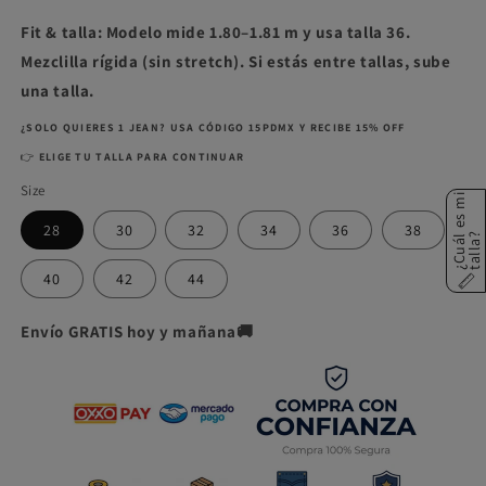
Fit & talla: Modelo mide 1.80–1.81 m y usa talla 36.
Mezclilla rígida (sin stretch). Si estás entre tallas, sube
una talla.
¿SOLO QUIERES 1 JEAN? USA CÓDIGO 15PDMX Y RECIBE 15% OFF
👉
ELIGE TU TALLA PARA CONTINUAR
Size
¿
C
u
á
e
s
m
i
t
a
l
l
a
28
30
32
34
36
38
l
?
40
42
44
Envío GRATIS hoy y mañana🚚