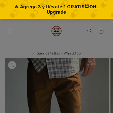
Ir
directamente
al contenido
Carrito
✅ Guia de tallas + WhatsApp
Ir
directamente
a la
información
del producto