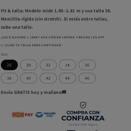
Fit & talla: Modelo mide 1.80–1.81 m y usa talla 36.
Mezclilla rígida (sin stretch). Si estás entre tallas,
sube una talla.
¿SOLO QUIERES 1 JEAN? USA CÓDIGO 15PDMX Y RECIBE 15% OFF
👉
ELIGE TU TALLA PARA CONTINUAR
Size
28
30
32
34
36
38
40
42
44
46
Envío GRATIS hoy y mañana🚚