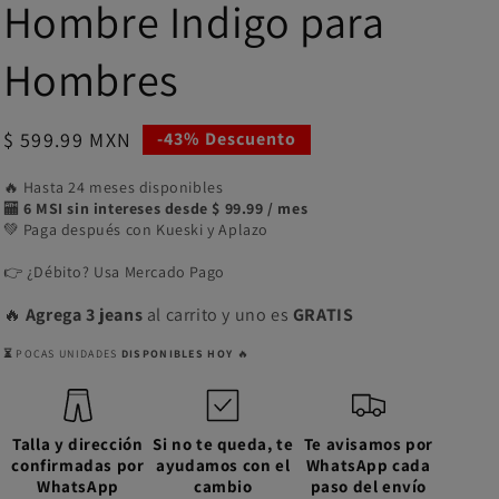
Hombre Indigo para
Hombres
Precio
$ 599.99 MXN
-43% Descuento
de
🔥 Hasta 24 meses disponibles
oferta
🏧
6 MSI sin intereses desde $ 99.99 / mes
💚 Paga después con Kueski y Aplazo
👉 ¿Débito? Usa Mercado Pago
🔥
Agrega 3 jeans
al carrito y uno es
GRATIS
⏳
POCAS UNIDADES
DISPONIBLES HOY
🔥
Talla y dirección
Si no te queda, te
Te avisamos por
confirmadas por
ayudamos con el
WhatsApp cada
WhatsApp
cambio
paso del envío