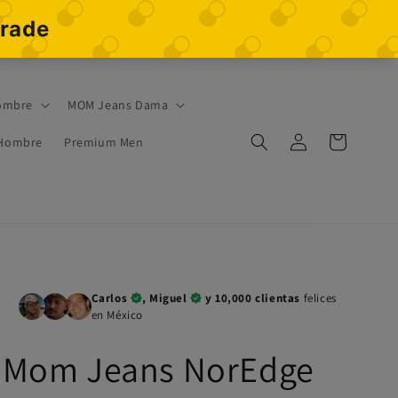
ombre
MOM Jeans Dama
Iniciar
Carrito
 Hombre
Premium Men
sesión
Carlos
, Miguel
y 10,000 clientas
felices
en México
Mom Jeans NorEdge