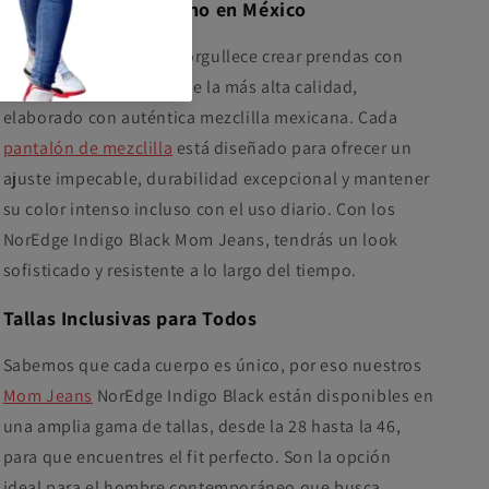
Denim Premium Hecho en México
En PDMX Jeans, nos enorgullece crear prendas con
premium
denim rígido
de la más alta calidad,
elaborado con auténtica mezclilla mexicana. Cada
pantalón de mezclilla
está diseñado para ofrecer un
ajuste impecable, durabilidad excepcional y mantener
su color intenso incluso con el uso diario. Con los
NorEdge Indigo Black Mom Jeans, tendrás un look
sofisticado y resistente a lo largo del tiempo.
Tallas Inclusivas para Todos
Sabemos que cada cuerpo es único, por eso nuestros
Mom Jeans
NorEdge Indigo Black están disponibles en
una amplia gama de tallas, desde la 28 hasta la 46,
para que encuentres el fit perfecto. Son la opción
ideal para el hombre contemporáneo que busca