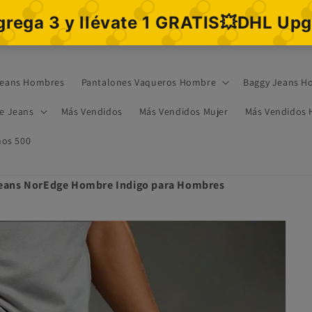
eans Hombres
Pantalones Vaqueros Hombre
Baggy Jeans H
re Jeans
Más Vendidos
Más Vendidos Mujer
Más Vendidos
os 500
ans NorEdge Hombre Indigo para Hombres