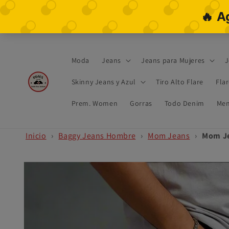
Ir
directamente
al contenido
Moda
Jeans
Jeans para Mujeres
J
Skinny Jeans y Azul
Tiro Alto Flare
Fla
Prem. Women
Gorras
Todo Denim
Men
Inicio
›
Baggy Jeans Hombre
›
Mom Jeans
›
Mom Je
Ir
directamente
a la
información
del producto