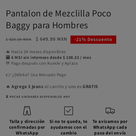
modal
m
Pantalon de Mezclilla Poco
Baggy para Hombres
Precio
Precio
$ 649.99 MXN
-21% Descuento
$ 829.39 MXN
habitual
de
🔥 Hasta 24 meses disponibles
oferta
🏧
6 MSI sin intereses desde $ 108.33 / mes
💚 Paga después con Kueski y Aplazo
👉 ¿Débito? Usa Mercado Pago
🔥
Agrega 3 jeans
al carrito y uno es
GRATIS
⏳ POCAS UNIDADES DISPONIBLES HOY
Talla y dirección
Si no te queda, te
Te avisamos por
confirmadas por
ayudamos con el
WhatsApp cada
WhatsApp
cambio
paso del envío