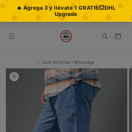
Ir
directamente
al contenido
Carrito
✅ Guia de tallas + WhatsApp
Ir
directamente
a la
información
del producto