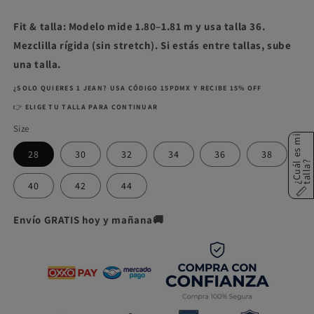
Fit & talla: Modelo mide 1.80–1.81 m y usa talla 36.
Mezclilla rígida (sin stretch). Si estás entre tallas, sube
una talla.
¿SOLO QUIERES 1 JEAN? USA CÓDIGO 15PDMX Y RECIBE 15% OFF
👉
ELIGE TU TALLA PARA CONTINUAR
Size
¿
C
u
á
e
s
m
i
t
a
l
l
a
28
30
32
34
36
38
l
?
40
42
44
Envío GRATIS hoy y mañana🚚