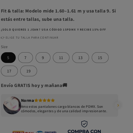
Fit & talla: Modelo mide 1.60–1.61 m y usa talla 9. Si
estás entre tallas, sube una talla.
¿SOLO QUIERES 1 JEAN? USA CÓDIGO 15PDMX Y RECIBE 15% OFF
👉 ELIGE TU TALLA PARA CONTINUAR
Size
5
7
9
11
13
15
17
19
Envío GRATIS hoy y mañana🚚
Norma
Amo estos pantalones cargo blancos de PDMX. Son
cómodos, elegantes y de una calidad impresionante.