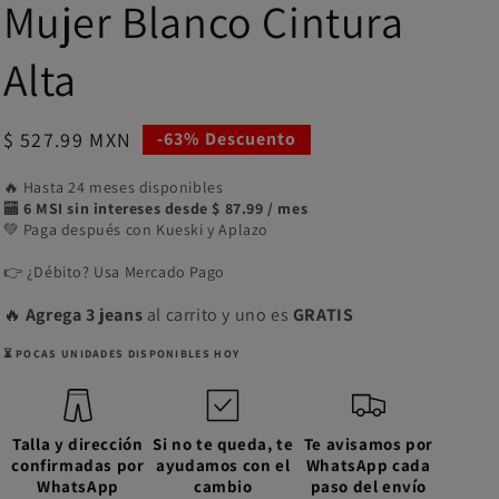
Mujer Blanco Cintura
Alta
Precio
$ 527.99 MXN
-63% Descuento
de
🔥 Hasta 24 meses disponibles
oferta
🏧
6 MSI sin intereses desde $ 87.99 / mes
💚 Paga después con Kueski y Aplazo
👉 ¿Débito? Usa Mercado Pago
🔥
Agrega 3 jeans
al carrito y uno es
GRATIS
⏳ POCAS UNIDADES DISPONIBLES HOY
Talla y dirección
Si no te queda, te
Te avisamos por
confirmadas por
ayudamos con el
WhatsApp cada
WhatsApp
cambio
paso del envío