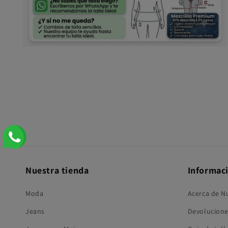
Abrir
elemento
multimedia
6
en
una
ventana
modal
Nuestra tienda
Informac
Moda
Acerca de N
Jeans
Devolucione