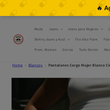
Ir
directamente
al contenido
Moda
Jeans
Jeans para Mujeres
J
Skinny Jeans y Azul
Tiro Alto Flare
Fla
Prem. Women
Gorras
Todo Denim
Men
Home
›
Blancos
›
Pantalones Cargo Mujer Blanco Ci
Ir
directamente
a la
información
del producto