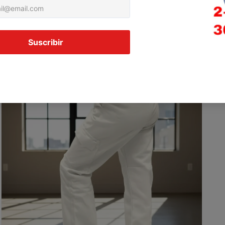
tarjeta de crédito
Agrega tu producto al carrito y
elige pagar con
1
Meses sin Tarjeta.
En tu cuenta de Mercado Pago,
elige la
2
cantidad de meses
y confirma.
Paga mes a mes
con saldo disponible, débito u
3
otros medios.
Crédito sujeto a aprobación.
¿Tienes dudas? Consulta nuestra
Ayuda.