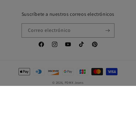
Suscríbete a nuestros correos electrónicos
Correo electrónico
Facebook
Instagram
YouTube
TikTok
Pinterest
Formas
de
© 2026,
PDMX Jeans
pago
Hipodromo De La Condesa C.P, Calle Gral. Francisco Murguía 30, Colonia, Cuauhtémoc,
06170 Ciudad de México, CDMX, México
+52 56 4386 6656
También nos encuentras en
MercadoLibre
y
Amazon
México
🇲🇽
Política de reembolso
Política de privacidad
Términos del servicio