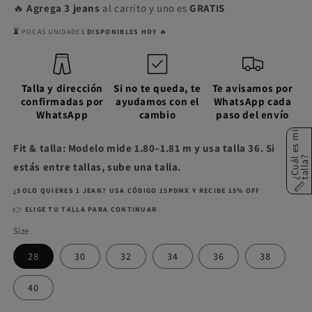
🔥
Agrega 3 jeans
al carrito y uno es
GRATIS
⏳
POCAS UNIDADES
DISPONIBLES HOY
🔥
Talla y dirección
Si no te queda, te
Te avisamos por
confirmadas por
ayudamos con el
WhatsApp cada
WhatsApp
cambio
paso del envío
¿
C
u
á
e
s
m
i
t
a
l
l
a
Fit & talla: Modelo mide 1.80–1.81 m y usa talla 36. Si
l
?
estás entre tallas, sube una talla.
¿SOLO QUIERES 1 JEAN? USA CÓDIGO 15PDMX Y RECIBE 15% OFF
👉
ELIGE TU TALLA PARA CONTINUAR
Size
28
30
32
34
36
38
40