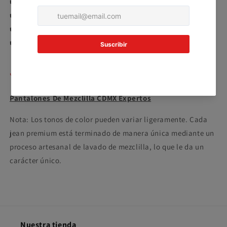
✔️ Ajuste tipo jogger para mayor libertad de movimiento
En tu cuenta de Mercado Pago,
elige
2
la cantidad de meses
y confirma.
✔️ Diseño cargo con bolsillos funcionales
Paga mes a mes
con saldo disponible,
✔️ Ideal para uso diario y looks urbanos
3
débito u otros medios.
✔️
PDMX Jeans
: comodidad y diseño en un solo pantalón
Crédito sujeto a aprobación.
¿Tienes dudas? Consulta nuestra
Ayuda.
Compartir
Pantalones De Mezclilla CDMX Expertos
Nota: Los tonos de color pueden variar ligeramente. Cada
jean premium está terminado de manera única mediante un
proceso artesanal de lavado de mezclilla, lo que le da un
carácter único.
Nuestra tienda