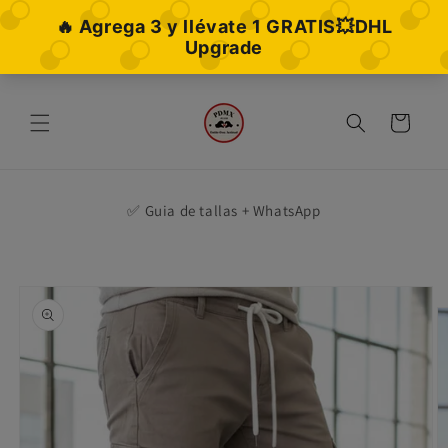
Ir
directamente
al contenido
Carrito
✅ Guia de tallas + WhatsApp
Ir
directamente
a la
información
del producto