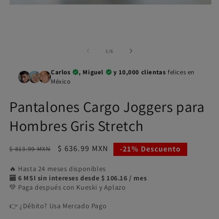
e
Abrir
m
elemento
2
multimedia
e
1
u
en
v
una
m
de
1
/
6
ventana
modal
Carlos
, Miguel
y 10,000 clientas
felices en
México
Pantalones Cargo Joggers para
Hombres Gris Stretch
Precio
Precio
$ 636.99 MXN
-21% Descuento
$ 813.99 MXN
habitual
de
🔥 Hasta 24 meses disponibles
oferta
🏧
6 MSI sin intereses desde $ 106.16 / mes
💚 Paga después con Kueski y Aplazo
👉 ¿Débito? Usa Mercado Pago