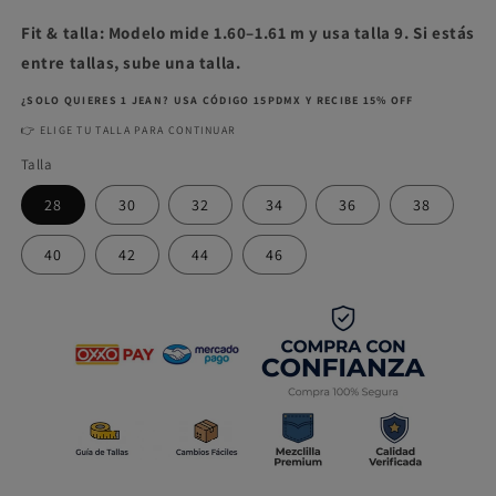
Fit & talla: Modelo mide 1.60–1.61 m y usa talla 9. Si estás
entre tallas, sube una talla.
¿SOLO QUIERES 1 JEAN? USA CÓDIGO 15PDMX Y RECIBE 15% OFF
👉 ELIGE TU TALLA PARA CONTINUAR
Talla
28
30
32
34
36
38
40
42
44
46