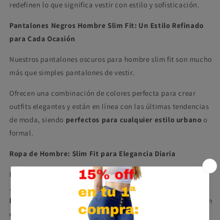
redefinen lo que significa vestir con estilo y sofisticación.
Pantalones Negros Hombre Slim Fit: Un Estilo Refinado
para Cada Ocasión
Nuestros pantalones oscuros para hombre slim fit son mucho
más que simples pantalones de vestir.
Ofrecen una combinación de colores perfecta para crear
outfits elegantes y están en línea con las últimas tendencias
de moda, siendo
perfectos para cualquier estilo urbano
o
formal.
Ropa de Hombre: Slim Fit para Elegancia Diaria
Eleva tu estilo diario con los "Sophisticated Slim Dark
Jeans". Estos pantalones oscuros ajustados son un
must-
have en la ropa de hombre
, ideales para quienes buscan un
equilibrio entre moda y funcionalidad.