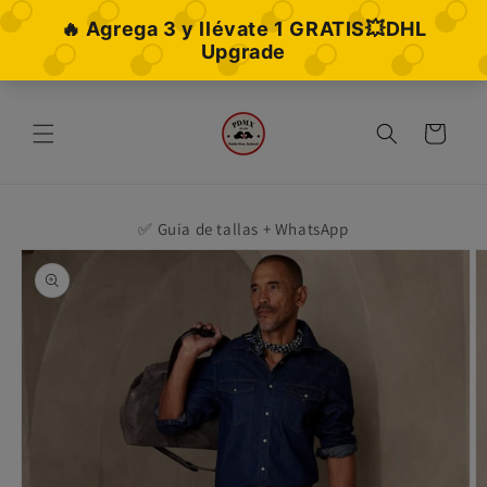
Ir
directamente
al contenido
Carrito
✅ Guia de tallas + WhatsApp
Ir
directamente
a la
información
del producto