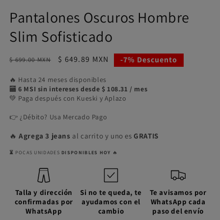
Pantalones Oscuros Hombre
Slim Sofisticado
Precio
Precio
$ 649.89 MXN
-7% Descuento
$ 699.00 MXN
habitual
de
🔥 Hasta 24 meses disponibles
oferta
🏧
6 MSI sin intereses desde $ 108.31 / mes
💚 Paga después con Kueski y Aplazo
👉 ¿Débito? Usa Mercado Pago
🔥
Agrega 3 jeans
al carrito y uno es
GRATIS
⏳
POCAS UNIDADES
DISPONIBLES HOY
🔥
Talla y dirección
Si no te queda, te
Te avisamos por
confirmadas por
ayudamos con el
WhatsApp cada
WhatsApp
cambio
paso del envío