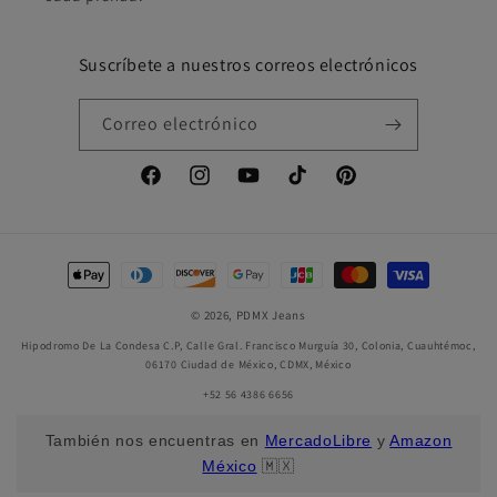
Suscríbete a nuestros correos electrónicos
Correo electrónico
Facebook
Instagram
YouTube
TikTok
Pinterest
Formas
de
© 2026,
PDMX Jeans
pago
Hipodromo De La Condesa C.P, Calle Gral. Francisco Murguía 30, Colonia, Cuauhtémoc,
06170 Ciudad de México, CDMX, México
+52 56 4386 6656
También nos encuentras en
MercadoLibre
y
Amazon
México
🇲🇽