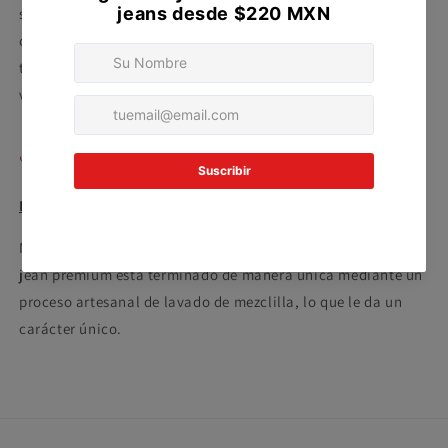
sin tarjeta de crédito
sino también increíblemente trendy. Su diseño
contemporáneo se adapta perfectamente a cualquier
Agrega tu producto al carrito y
elige
tendencia de moda, asegurando que luzcas siempre a la
1
pagar con Meses sin Tarjeta.
En tu cuenta de Mercado Pago,
elige
vanguardia y con estilo.
2
la cantidad de meses
y confirma.
Paga mes a mes
con saldo disponible,
3
débito u otros medios.
Compartir
Crédito sujeto a aprobación.
PDMX Jeans
¿Tienes dudas? Consulta nuestra
Ayuda.
Nota: Los tonos de color pueden variar ligeramente. Cada
jean premium está terminado de manera única mediante un
proceso artesanal de lavado de mezclilla, lo que le da un
carácter único.