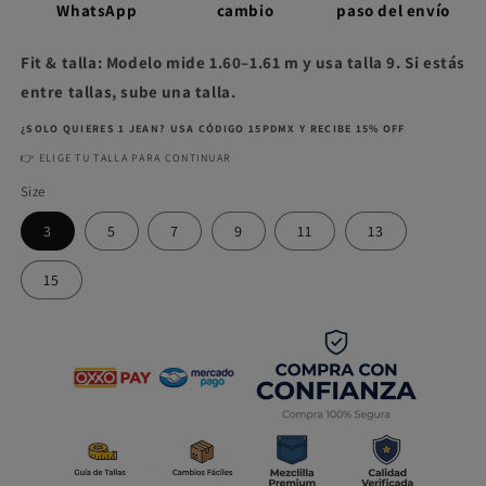
WhatsApp
cambio
paso del envío
Fit & talla: Modelo mide 1.60–1.61 m y usa talla 9. Si estás
entre tallas, sube una talla.
¿SOLO QUIERES 1 JEAN? USA CÓDIGO 15PDMX Y RECIBE 15% OFF
👉 ELIGE TU TALLA PARA CONTINUAR
Size
3
5
7
9
11
13
15