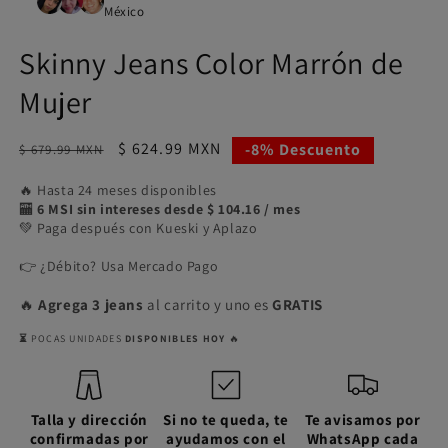
ventana
m
México
modal
Skinny Jeans Color Marrón de
Mujer
Precio
Precio
$ 624.99 MXN
-8% Descuento
$ 679.99 MXN
habitual
de
🔥 Hasta 24 meses disponibles
oferta
🏧
6 MSI sin intereses desde $ 104.16 / mes
💚 Paga después con Kueski y Aplazo
👉 ¿Débito? Usa Mercado Pago
🔥
Agrega 3 jeans
al carrito y uno es
GRATIS
⏳
POCAS UNIDADES
DISPONIBLES HOY
🔥
Talla y dirección
Si no te queda, te
Te avisamos por
confirmadas por
ayudamos con el
WhatsApp cada