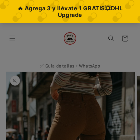
Ir
directamente
al contenido
Carrito
✅ Guia de tallas + WhatsApp
Ir
directamente
a la
información
del producto