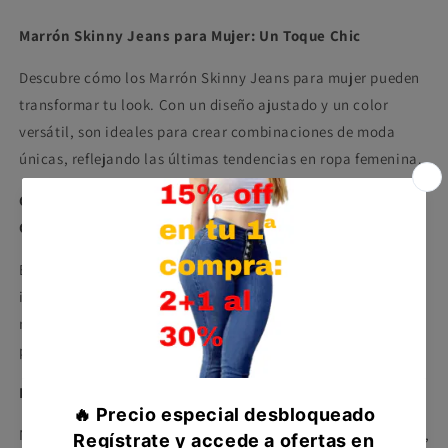
Marrón Skinny Jeans para Mujer: Un Toque Chic
Descubre cómo los Marrón Skinny Jeans para mujer pueden
transformar tu look. Con un diseño ajustado y un color
versátil, son ideales para crear combinaciones de moda
únicas, reflejando las últimas tendencias en ropa femenina.
Combinación de Colores con Skinny Jeans Marrón:
Creatividad y Estilo
Experimenta con la combinación de colores y crea looks
inolvidables con nuestros Skinny Jeans Marrón. Su tono
neutro y elegante es fácil de combinar, ofreciendo infinitas
posibilidades para expresar tu estilo personal.
Pantalones Ajustados Marrón: Tendencia y Diseño
Compra ahora y paga a meses
Nuestros Pantalones Ajustados Marrón no son solo cómodos,