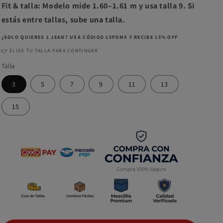
Fit & talla: Modelo mide 1.60–1.61 m y usa talla 9. Si
estás entre tallas, sube una talla.
¿SOLO QUIERES 1 JEAN? USA CÓDIGO 15PDMX Y RECIBE 15% OFF
👉 ELIGE TU TALLA PARA CONTINUAR
Talla
3
5
7
9
11
13
15