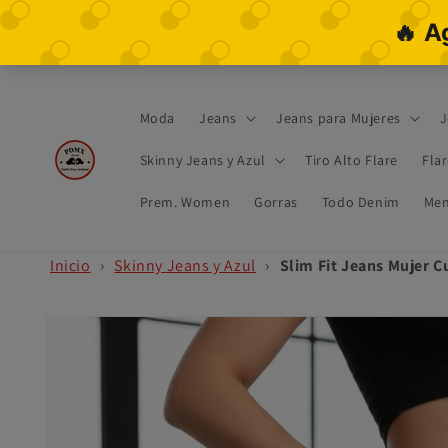
Ir
directamente
al contenido
Moda
Jeans
Jeans para Mujeres
J
Skinny Jeans y Azul
Tiro Alto Flare
Fla
Prem. Women
Gorras
Todo Denim
Men
Inicio
›
Skinny Jeans y Azul
›
Slim Fit Jeans Mujer C
Ir
directamente
a la
información
del producto