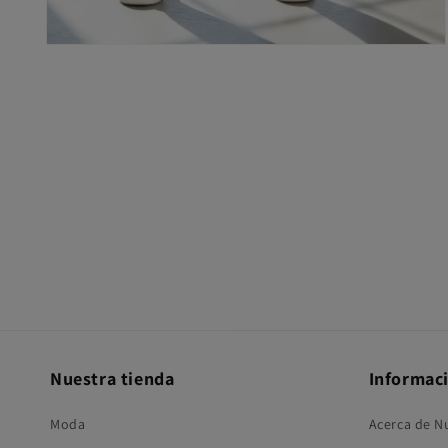
Abrir
elemento
multimedia
4
en
una
ventana
modal
Nuestra tienda
Informac
Moda
Acerca de N