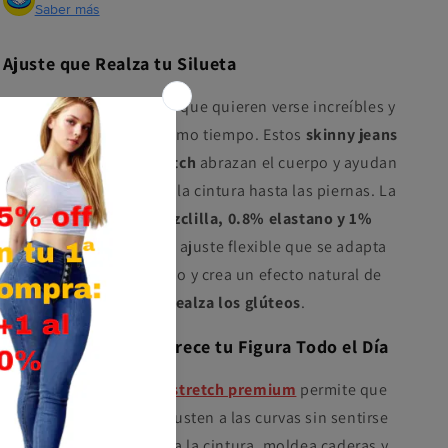
Saber más
Ajuste que Realza tu Silueta
Diseñados para mujeres que quieren verse increíbles y
sentirse cómodas al mismo tiempo. Estos
skinny jeans
negro de mezclilla stretch
abrazan el cuerpo y ayudan
a definir la figura desde la cintura hasta las piernas. La
tela combina
98.2% mezclilla, 0.8% elastano y 1%
lycra
, lo que permite un ajuste flexible que se adapta
al movimiento del cuerpo y crea un efecto natural de
butt-lift
que levanta y realza los glúteos
.
Comodidad que Favorece tu Figura Todo el Día
La mezcla de
mezclilla
stretch premium
permite que
estos
skinny jeans
se ajusten a las curvas sin sentirse
rígidos. El diseño estiliza la cintura, moldea caderas y