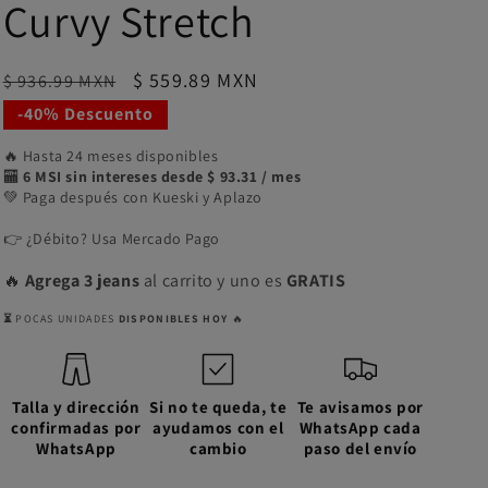
Curvy Stretch
Precio
Precio
$ 559.89 MXN
$ 936.99 MXN
habitual
de
-40% Descuento
oferta
🔥 Hasta 24 meses disponibles
🏧
6 MSI sin intereses desde $ 93.31 / mes
💚 Paga después con Kueski y Aplazo
👉 ¿Débito? Usa Mercado Pago
🔥
Agrega 3 jeans
al carrito y uno es
GRATIS
⏳
POCAS UNIDADES
DISPONIBLES HOY
🔥
Talla y dirección
Si no te queda, te
Te avisamos por
confirmadas por
ayudamos con el
WhatsApp cada
WhatsApp
cambio
paso del envío