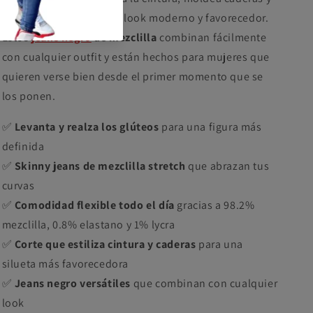
resalta la figura para un look moderno y favorecedor.
Estos
jeans negro
de mezclilla
combinan fácilmente
con cualquier outfit y están hechos para mujeres que
quieren verse bien desde el primer momento que se
los ponen.
✅
Levanta y realza los glúteos
para una figura más
definida
✅
Skinny jeans de mezclilla stretch
que abrazan tus
curvas
✅
Comodidad flexible todo el día
gracias a 98.2%
mezclilla, 0.8% elastano y 1% lycra
✅
Corte que estiliza cintura y caderas
para una
silueta más favorecedora
✅
Jeans negro versátiles
que combinan con cualquier
look