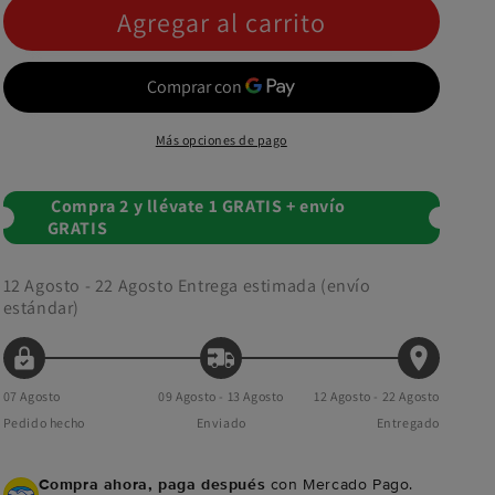
Agregar al carrito
Más opciones de pago
Compra 2 y llévate 1 GRATIS + envío
GRATIS
12 Agosto - 22 Agosto
Entrega estimada (envío
estándar)
07 Agosto
09 Agosto - 13 Agosto
12 Agosto - 22 Agosto
Pedido hecho
Enviado
Entregado
Compra ahora, paga después
con Mercado Pago.