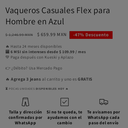
Vaqueros Casuales Flex para
Hombre en Azul
Precio
Precio
$ 659.99 MXN
-47% Descuento
$ 1,246.99 MXN
habitual
de
🔥 Hasta 24 meses disponibles
oferta
🏧
6 MSI sin intereses desde $ 109.99 / mes
💚 Paga después con Kueski y Aplazo
👉 ¿Débito? Usa Mercado Pago
🔥
Agrega 3 jeans
al carrito y uno es
GRATIS
⏳
POCAS UNIDADES
DISPONIBLES HOY
🔥
Talla y dirección
Si no te queda, te
Te avisamos por
confirmadas por
ayudamos con el
WhatsApp cada
WhatsApp
cambio
paso del envío