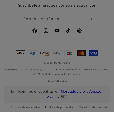
Suscríbete a nuestros correos electrónicos
Correo electrónico
Facebook
Instagram
YouTube
TikTok
Pinterest
Formas
de
© 2026,
PDMX Jeans
pago
Hipodromo De La Condesa C.P, Calle Gral. Francisco Murguía 30, Colonia, Cuauhtémoc,
06170 Ciudad de México, CDMX, México
+52 56 4386 6656
También nos encuentras en
MercadoLibre
y
Amazon
México
🇲🇽
Política de reembolso
Política de privacidad
Términos del servicio