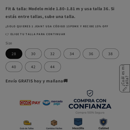
Fit & talla: Modelo mide 1.80–1.81 m y usa talla 36. Si
estás entre tallas, sube una talla.
¿SOLO QUIERES 1 JEAN? USA CÓDIGO 15PDMX Y RECIBE 15% OFF
👉
ELIGE TU TALLA PARA CONTINUAR
Size
28
30
32
34
36
38
40
42
44
¿
C
u
á
e
s
m
i
t
a
l
l
a
l
?
Envío GRATIS hoy y mañana🚚