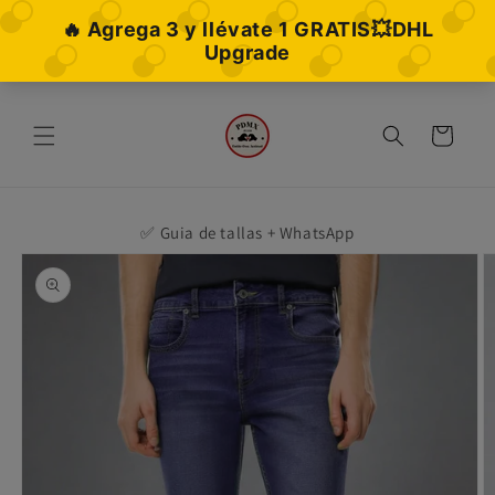
Ir
directamente
al contenido
Carrito
✅ Guia de tallas + WhatsApp
Ir
directamente
a la
información
del producto